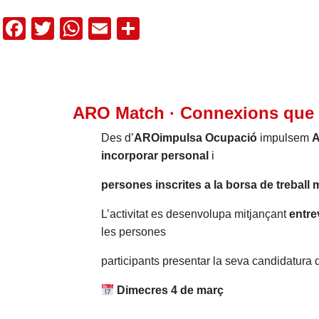
Facebook
Twitter
WhatsApp
Email
Comparteix
ARO Match · Connexions que 
Des d’
AROimpulsa Ocupació
impulsem
A
incorporar personal
i
persones inscrites a la borsa de treball 
L’activitat es desenvolupa mitjançant
entre
les persones
participants presentar la seva candidatura 
Dimecres 4 de març